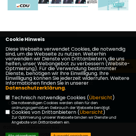
Cookie Hinweis
Herzlich Willkommen beim Stadtverband der CDU Bad
Diese Webseite verwendet Cookies, die notwendig
sind, um die Webseite zu nutzen. Weiterhin
Arolsen
verwenden wir Dienste von Drittanbietern, die uns
helfen, unser Webangebot zu verbessern (Website-
Optmierung). Für die Verwendung bestimmter
Dienste, benötigen wir Ihre Einwilligung. Ihre
Einwilligung können Sie jederzeit widerrufen. Weitere
Informationen finden Sie in unserer
Impressum
Datenschutz
Kontakt
Datenschutzerklärung
.
Mitgliederbereich
Technisch notwendige Cookies (
Übersicht
)
CDU in Hessen
Die notwendigen Cookies werden allein für den
ordnungsgemäßen Gebrauch der Webseite benötigt.
Cookies von Drittanbietern (
Übersicht
)
CDU Deutschlands
Zur Optimierung unserer Webseite binden wir Dienste und
Angebote von Drittanbietern ein.
©2026 CDU Stadtverband Bad
Arolsen | Alle Rechte vorbehalten.
Alle akzeptieren
Auswahl speichern