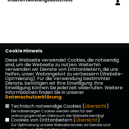
Cookie Hinweis
Herzlich Willkommen beim Stadtverband der CDU Bad
Diese Webseite verwendet Cookies, die notwendig
sind, um die Webseite zu nutzen. Weiterhin
Arolsen
verwenden wir Dienste von Drittanbietern, die uns
helfen, unser Webangebot zu verbessern (Website-
Optmierung). Für die Verwendung bestimmter
Dienste, benötigen wir Ihre Einwilligung. Ihre
Einwilligung können Sie jederzeit widerrufen. Weitere
Informationen finden Sie in unserer
Impressum
Datenschutz
Kontakt
Datenschutzerklärung
.
Mitgliederbereich
Technisch notwendige Cookies (
Übersicht
)
CDU in Hessen
Die notwendigen Cookies werden allein für den
ordnungsgemäßen Gebrauch der Webseite benötigt.
Cookies von Drittanbietern (
Übersicht
)
CDU Deutschlands
Zur Optimierung unserer Webseite binden wir Dienste und