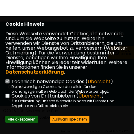
Cookie Hinweis
Herzlich Willkommen beim Stadtverband der CDU Bad
Diese Webseite verwendet Cookies, die notwendig
sind, um die Webseite zu nutzen. Weiterhin
Arolsen
verwenden wir Dienste von Drittanbietern, die uns
helfen, unser Webangebot zu verbessern (Website-
Optmierung). Für die Verwendung bestimmter
Dienste, benötigen wir Ihre Einwilligung. Ihre
Einwilligung können Sie jederzeit widerrufen. Weitere
Informationen finden Sie in unserer
Impressum
Datenschutz
Kontakt
Datenschutzerklärung
.
Mitgliederbereich
Technisch notwendige Cookies (
Übersicht
)
CDU in Hessen
Die notwendigen Cookies werden allein für den
ordnungsgemäßen Gebrauch der Webseite benötigt.
Cookies von Drittanbietern (
Übersicht
)
CDU Deutschlands
Zur Optimierung unserer Webseite binden wir Dienste und
Angebote von Drittanbietern ein.
©2026 CDU Stadtverband Bad
Arolsen | Alle Rechte vorbehalten.
Alle akzeptieren
Auswahl speichern
Realisation: Sharkness Media GmbH & Co. KG